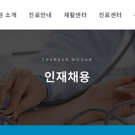
원 소개
진료안내
재활센터
진료센터
말
진료시간안내
재활센터 소개
외래센터
의료재단연혁
입퇴원안내
신경계재활치료
통증클리닉
비젼
24시간공동간병
로봇재활
한방진료
- CHUMDAN WOOAM -
 소개
비급여진료비
수술후재활치료
정형도수치료센터
인재채용
재활치료
신경계도수치료
방협진치료
특수작업치료
시설
연하장애치료
는길
전산화인지치료
언어재활치료