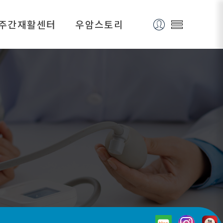
주간재활센터
우암스토리
주간재활센터소개
재활TV
주간재활센터갤러리
병원소식
인재채용
종교활동
자료실