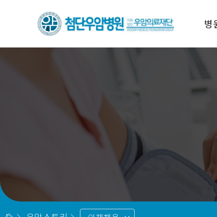
병
인사
우암
미션&
의료진
집중
양한
병원
오시
우암스토리