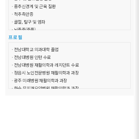
· 중추신경계 및 근육 질환
· 척추측만증
· 골절, 탈구 및 염좌
· 뇌졸중(중풍)
프로필
· 요부 질환 및 만성 통증
· 언어장애, 인지기능장애
· 전남대학교 의과대학 졸업
· 연하곤란
· 전남대병원 인턴 수료
· 호흡기 및 순환기 장애
· 전남대병원 재활의학과 레지던트 수료
· 정읍시 노인전문병원 재활의학과 과장
· 광주 미래병원 재활의학과 과장
· 화순 무지개요양병원 재활의학과 과장
· 광주 희망병원 재활의학과 과장
· 첨단우암병원 의료원장