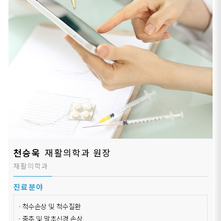
천승욱
재활의학과 원장
재활의학과
진료분야
· 척수손상 및 척수질환
· 중추 및 말초신경 손상