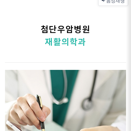
음성재생
첨단우암병원
재활의학과